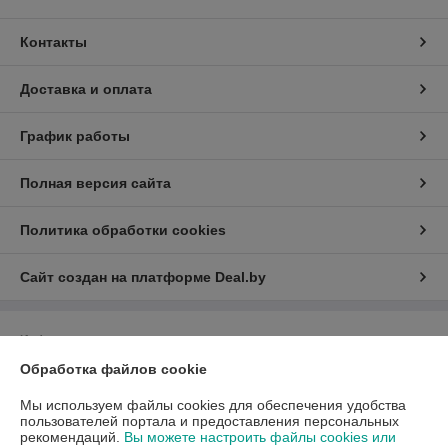
Контакты
Доставка и оплата
График работы
Полная версия сайта
Политика обработки cookies
Сайт создан на платформе Deal.by
Информация для покупателя
Обработка файлов cookie
Юридическое лицо:
Общество с ограниченной ответственностью
"ЗИКМЕС"
20131 ,Республика Беларусь, г. Минск, ул. Гамарника, д. 30, офис. 405
Мы используем файлы cookies для обеспечения удобства
пользователей портала и предоставления персональных
Регистрационный номер ЕГР: 193543133
рекомендаций.
Вы можете настроить файлы cookies или