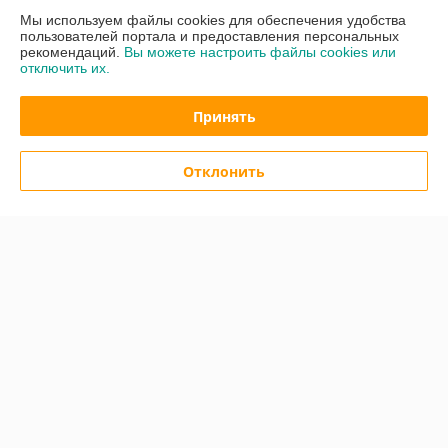
очень порадовала.

Мы используем файлы cookies для обеспечения удобства
Обслуживание всегда вежливое, понятное и по делу. Если бы можно 
пользователей портала и предоставления персональных
было купить абсолютно всё в одном месте —- выбирал бы только 
рекомендаций.
Вы можете настроить файлы cookies или
отключить их.
этот магазин. Супер сервис, классное отношение к клиентам. 
Рекомендую!
Принять
Сделка подтверждена через корзину
Отклонить
Показать все отзывы
О нас
Контакты
Доставка и оплата
График работы
Полная версия сайта