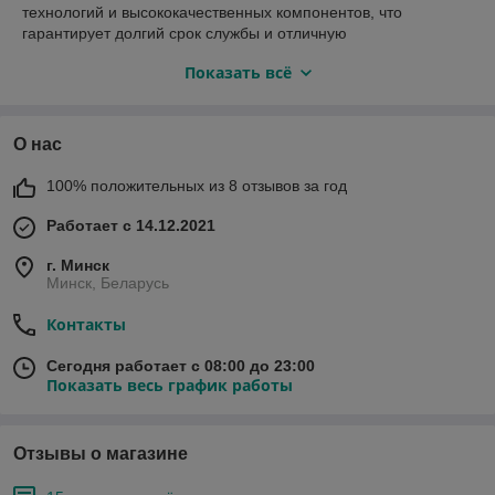
технологий и высококачественных компонентов, что
гарантирует долгий срок службы и отличную
производительность. Благодаря своей мощности и
Показать всё
эффективности, немецкие тракторы Shtenli стали
незаменимыми в сельском хозяйстве, обеспечивая
надежность и эффективность в самых требовательных
условиях. Они также отличаются инновационными
О нас
функциями, что делает работу с ними более комфортной и
продуктивной. С немецкими тракторами Shtenli вы получаете
100% положительных из 8 отзывов за год
мощный инструмент, на который можно полагаться для
выполнения разнообразных задач в сельском хозяйстве и
Работает с 14.12.2021
стройиндустрии.
г. Минск
Минск, Беларусь
Контакты
Сегодня работает с 08:00 до 23:00
Показать весь график работы
Отзывы о магазине