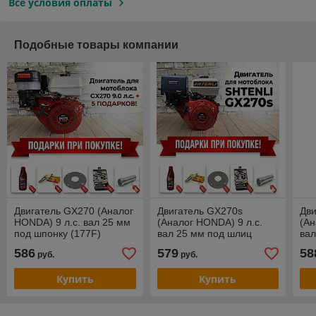
Все условия оплаты
Подобные товары компании
Двигатель GX270 (Аналог
Двигатель GX270s
Дви
HONDA) 9 л.с. вал 25 мм
(Аналог HONDA) 9 л.с.
(Ан
под шпонку (177F)
вал 25 мм под шлиц
вал
(177F)
(18
586
579
58
руб.
руб.
Купить
Купить