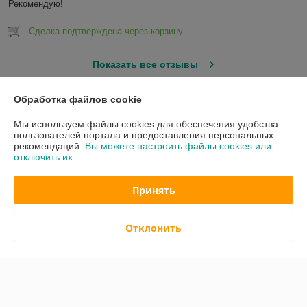
Рекомендую!
Сделка подтверждена через корзину
Показать все отзывы
Обработка файлов cookie
О нас
Мы используем файлы cookies для обеспечения удобства
пользователей портала и предоставления персональных
Контакты
рекомендаций.
Вы можете настроить файлы cookies или
отключить их.
Доставка и оплата
Принять
График работы
Отклонить
Полная версия сайта
Политика обработки cookies
Сайт создан на платформе Deal.by