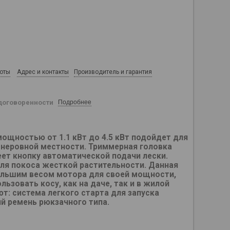
боты
Адрес и контакты
Производитель и гарантия
договоренности
Подробнее
щностью от 1.1 кВт до 4.5 кВт подойдет для
а неровной местности. Триммерная головка
еет кнопку автоматической подачи лески.
ля покоса жесткой растительности. Данная
ольшим весом мотора для своей мощности,
ьзовать косу, как на даче, так и в жилой
: система легкого старта для запуска
ий ремень рюкзачного типа.