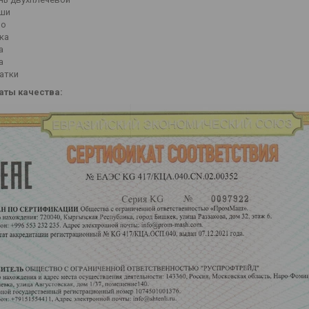
ши
ло
ка
а
а
атки
аты качества: