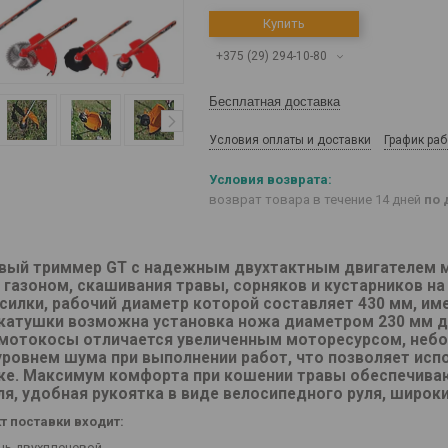
Купить
+375 (29) 294-10-80
Бесплатная доставка
Условия оплаты и доставки
График ра
возврат товара в течение 14 дней
по 
вый триммер GT с надежным двухтактным двигателем мо
а газоном, скашивания травы, сорняков и кустарников н
силки, рабочий диаметр которой составляет 430 мм, им
катушки возможна установка ножа диаметром 230 мм д
мотокосы отличается увеличенным моторесурсом, неб
уровнем шума при выполнении работ, что позволяет испол
ке. Максимум комфорта при кошении травы обеспечивают
ля, удобная рукоятка в виде велосипедного руля, широк
т поставки входит:
нь двухплечевой