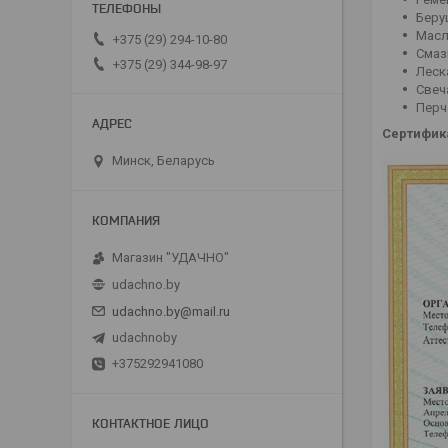
Беру
Мас
+375 (29) 294-10-80
Смаз
+375 (29) 344-98-97
Леск
Свеч
Перч
Сертифик
Минск, Беларусь
Магазин "УДАЧНО"
udachno.by
udachno.by@mail.ru
udachnoby
+375292941080