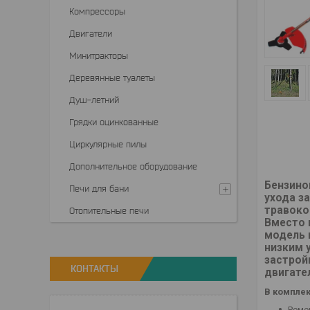
Компрессоры
Двигатели
Минитракторы
Деревянные туалеты
Душ-летний
Грядки оцинкованные
Циркулярные пилы
Дополнительное оборудование
Бензино
Печи для бани
ухода з
травоко
Отопительные печи
Вместо 
модель 
низким 
застрой
КОНТАКТЫ
двигате
В комплек
Реме